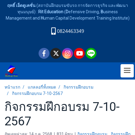
ฤทธิ์ เอ็ดดูเคชั่น
(สถาบันฝึกอบรมขับรถ การจัดการธุรกิจ และพํฒนา
ทุนมนุษย์) :
Rit Education
(
D
efensive Driving,
B
usiness
Management and
H
uman Capital Development Training Institute)
0824463349
หน้าแรก
แกลลอรี่ทั้งหมด
กิจกรรมฝึกอบรม
กิจกรรมฝึกอบรม 7-10-2567
กิจกรรมฝึกอบรม 7-10-
2567
อัพเดทล่าสุด: 14 ก.ค. 2568
|
831 ผู้ชม
|
กิจกรรมฝึกอบรม
,
กิจกรรมฝึก