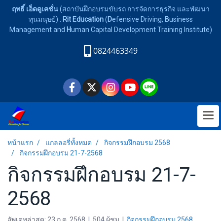
ฤทธิ์ เอ็ดดูเคชั่น
(สถาบันฝึกอบรมขับรถ การจัดการธุรกิจ และพํฒนา
ทุนมนุษย์) :
Rit Education
(
D
efensive Driving,
B
usiness
Management and
H
uman Capital Development Training Institute)
0824463349
หน้าแรก
แกลลอรี่ทั้งหมด
กิจกรรมฝึกอบรม 2568
กิจกรรมฝึกอบรม 21-7-2568
กิจกรรมฝึกอบรม 21-7-
2568
อัพเดทล่าสุด: 23 ก.ค. 2568
|
504 ผู้ชม
|
กิจกรรมฝึกอบรม 2568
,