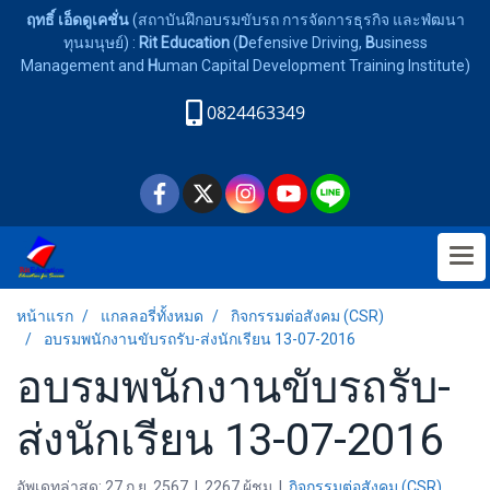
ฤทธิ์ เอ็ดดูเคชั่น
(สถาบันฝึกอบรมขับรถ การจัดการธุรกิจ และพํฒนา
ทุนมนุษย์) :
Rit Education
(
D
efensive Driving,
B
usiness
Management and
H
uman Capital Development Training Institute)
0824463349
หน้าแรก
แกลลอรี่ทั้งหมด
กิจกรรมต่อสังคม (CSR)
อบรมพนักงานขับรถรับ-ส่งนักเรียน 13-07-2016
อบรมพนักงานขับรถรับ-
ส่งนักเรียน 13-07-2016
อัพเดทล่าสุด: 27 ก.ย. 2567
|
2267 ผู้ชม
|
กิจกรรมต่อสังคม (CSR)