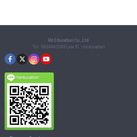
Rit Education Co., Ltd.
Tel : 0824463349
Line ID : riteducation
riteducation