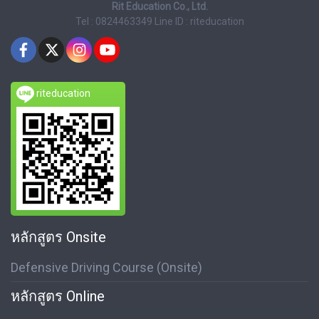
Rit Education Co., Ltd.
Tel : 0824463349
Line ID : riteducation
riteducation
หลักสูตร Onsite
Defensive Driving Course (Onsite)
หลักสูตร Online