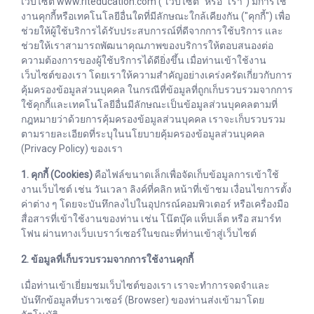
เว็บไซต์ www.riteducation.com ("เว็บไซต์" หรือ "เรา") มีการใช้
งานคุกกี้หรือเทคโนโลยีอื่นใดที่มีลักษณะใกล้เคียงกัน ("คุกกี้") เพื่อ
ช่วยให้ผู้ใช้บริการได้รับประสบการณ์ที่ดีจากการใช้บริการ และ
ช่วยให้เราสามารถพัฒนาคุณภาพของบริการให้ตอบสนองต่อ
ความต้องการของผู้ใช้บริการได้ดียิ่งขึ้น เมื่อท่านเข้าใช้งาน
เว็บไซต์ของเรา โดยเราให้ความสำคัญอย่างเคร่งครัดเกี่ยวกับการ
คุ้มครองข้อมูลส่วนบุคคล ในกรณีที่ข้อมูลที่ถูกเก็บรวบรวมจากการ
ใช้คุกกี้และเทคโนโลยีอื่นมีลักษณะเป็นข้อมูลส่วนบุคคลตามที่
กฎหมายว่าด้วยการคุ้มครองข้อมูลส่วนบุคคล เราจะเก็บรวบรวม
ตามรายละเอียดที่ระบุในนโยบายคุ้มครองข้อมูลส่วนบุคคล
(Privacy Policy) ของเรา
1. คุกกี้ (Cookies)
คือไฟล์ขนาดเล็กเพื่อจัดเก็บข้อมูลการเข้าใช้
งานเว็บไซต์ เช่น วันเวลา ลิงค์ที่คลิก หน้าที่เข้าชม เงื่อนไขการตั้ง
ค่าต่าง ๆ โดยจะบันทึกลงไปในอุปกรณ์คอมพิวเตอร์ หรือเครื่องมือ
สื่อสารที่เข้าใช้งานของท่าน เช่น โน๊ตบุ๊ค แท็บเล็ต หรือ สมาร์ท
โฟน ผ่านทางเว็บเบราว์เซอร์ในขณะที่ท่านเข้าสู่เว็บไซต์
2. ข้อมูลที่เก็บรวบรวมจากการใช้งานคุกกี้
เมื่อท่านเข้าเยี่ยมชมเว็บไซต์ของเรา เราจะทำการจดจำและ
บันทึกข้อมูลที่บราวเซอร์ (Browser) ของท่านส่งเข้ามาโดย