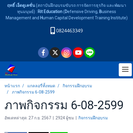
ฤทธิ์ เอ็ดดูเคชั่น
(สถาบันฝึกอบรมขับรถ การจัดการธุรกิจ และพํฒนา
ทุนมนุษย์) :
Rit Education
(
D
efensive Driving,
B
usiness
Management and
H
uman Capital Development Training Institute)
0824463349
หน้าแรก
แกลลอรี่ทั้งหมด
กิจกรรมฝึกอบรม
ภาพกิจกรรม 6-08-2599
ภาพกิจกรรม 6-08-2599
อัพเดทล่าสุด: 27 ก.ย. 2567
|
2924 ผู้ชม
|
กิจกรรมฝึกอบรม