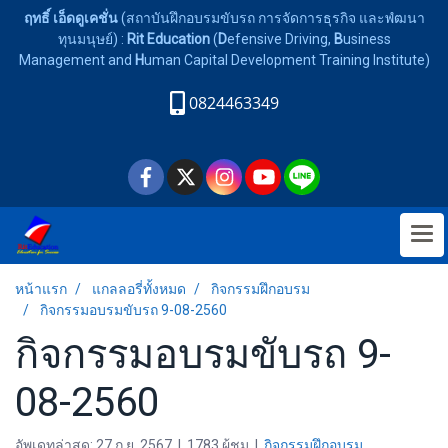
ฤทธิ์ เอ็ดดูเคชั่น
(สถาบันฝึกอบรมขับรถ การจัดการธุรกิจ และพํฒนา
ทุนมนุษย์) :
Rit Education
(
D
efensive Driving,
B
usiness
Management and
H
uman Capital Development Training Institute)
0824463349
หน้าแรก
แกลลอรี่ทั้งหมด
กิจกรรมฝึกอบรม
กิจกรรมอบรมขับรถ 9-08-2560
กิจกรรมอบรมขับรถ 9-
08-2560
อัพเดทล่าสุด: 27 ก.ย. 2567
|
1783 ผู้ชม
|
กิจกรรมฝึกอบรม