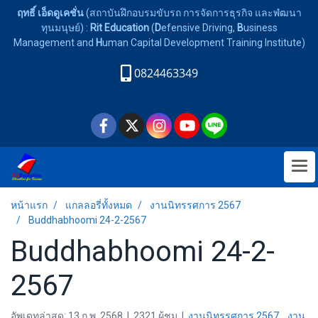
ฤทธิ์ เอ็ดดูเคชั่น
(สถาบันฝึกอบรมขับรถ การจัดการธุรกิจ และพํฒนา
ทุนมนุษย์) :
Rit Education
(
D
efensive Driving,
B
usiness
Management and
H
uman Capital Development Training Institute)
0824463349
หน้าแรก
แกลลอรี่ทั้งหมด
งานนิทรรศการ 2567
Buddhabhoomi 24-2-2567
Buddhabhoomi 24-2-
2567
อัพเดทล่าสุด: 13 ก.พ. 2568
|
2321 ผู้ชม
|
งานนิทรรศการ 2567
,
งาน