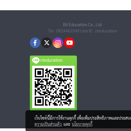
Rit Education Co., Ltd.
Tel : 0824463349
Line ID : riteducation
riteducation
เว็บไซต์นี้มีการใช้งานคุกกี้ เพื่อเพิ่มประสิทธิภาพและประส
Copy right by riteducation.com
ความเป็นส่วนตัว
และ
นโยบายคุกกี้