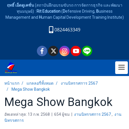
ฤทธิ์ เอ็ดดูเคชั่น
(สถาบันฝึกอบรมขับรถ การจัดการธุรกิจ และพํฒนา
ทุนมนุษย์) :
Rit Education
(
D
efensive Driving,
B
usiness
Management and
H
uman Capital Development Training Institute)
0824463349
หน้าแรก
แกลลอรี่ทั้งหมด
งานนิทรรศการ 2567
Mega Show Bangkok
Mega Show Bangkok
อัพเดทล่าสุด: 13 ก.พ. 2568
|
654 ผู้ชม
|
งานนิทรรศการ 2567
,
งาน
นิทรรศการ