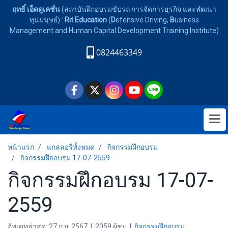
ฤทธิ์ เอ็ดดูเคชั่น
(สถาบันฝึกอบรมขับรถ การจัดการธุรกิจ และพํฒนา
ทุนมนุษย์) :
Rit Education
(
D
efensive Driving,
B
usiness
Management and
H
uman Capital Development Training Institute)
0824463349
หน้าแรก
แกลลอรี่ทั้งหมด
กิจกรรมฝึกอบรม
กิจกรรมฝึกอบรม 17-07-2559
กิจกรรมฝึกอบรม 17-07-
2559
อัพเดทล่าสุด: 27 ก.ย. 2567
|
2059 ผู้ชม
|
กิจกรรมฝึกอบรม