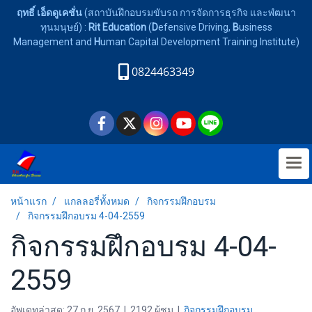
ฤทธิ์ เอ็ดดูเคชั่น
(สถาบันฝึกอบรมขับรถ การจัดการธุรกิจ และพํฒนา
ทุนมนุษย์) :
Rit Education
(
D
efensive Driving,
B
usiness
Management and
H
uman Capital Development Training Institute)
0824463349
หน้าแรก
แกลลอรี่ทั้งหมด
กิจกรรมฝึกอบรม
กิจกรรมฝึกอบรม 4-04-2559
กิจกรรมฝึกอบรม 4-04-
2559
อัพเดทล่าสุด: 27 ก.ย. 2567
|
2192 ผู้ชม
|
กิจกรรมฝึกอบรม