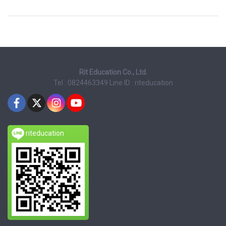
Rit Education Co., Ltd.
Tel : 0824463349
Line ID : riteducation
riteducation