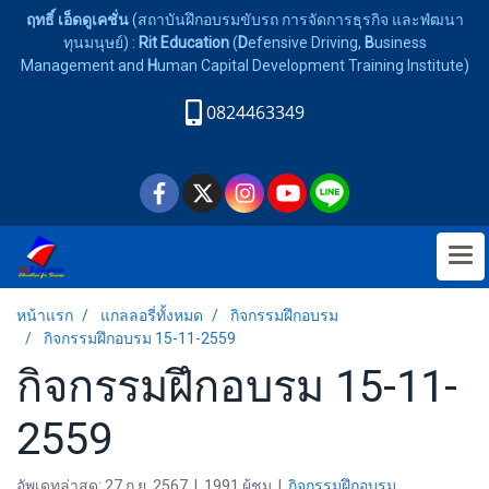
ฤทธิ์ เอ็ดดูเคชั่น
(สถาบันฝึกอบรมขับรถ การจัดการธุรกิจ และพํฒนา
ทุนมนุษย์) :
Rit Education
(
D
efensive Driving,
B
usiness
Management and
H
uman Capital Development Training Institute)
0824463349
หน้าแรก
แกลลอรี่ทั้งหมด
กิจกรรมฝึกอบรม
กิจกรรมฝึกอบรม 15-11-2559
กิจกรรมฝึกอบรม 15-11-
2559
อัพเดทล่าสุด: 27 ก.ย. 2567
|
1991 ผู้ชม
|
กิจกรรมฝึกอบรม