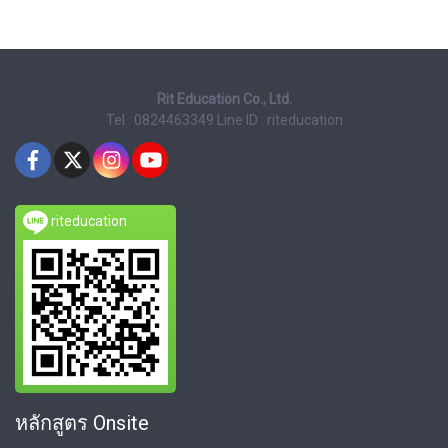
Rit Education Co., Ltd.
Tel : 0824463349
Line ID : riteducation
riteducation
หลักสูตร Onsite