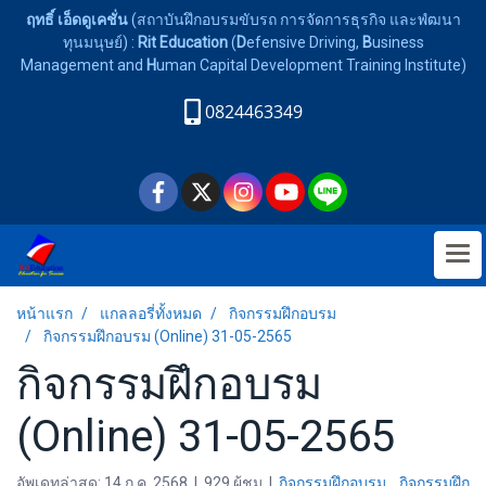
ฤทธิ์ เอ็ดดูเคชั่น
(สถาบันฝึกอบรมขับรถ การจัดการธุรกิจ และพํฒนา
ทุนมนุษย์) :
Rit Education
(
D
efensive Driving,
B
usiness
Management and
H
uman Capital Development Training Institute)
0824463349
หน้าแรก
แกลลอรี่ทั้งหมด
กิจกรรมฝึกอบรม
กิจกรรมฝึกอบรม (Online) 31-05-2565
กิจกรรมฝึกอบรม
(Online) 31-05-2565
อัพเดทล่าสุด: 14 ก.ค. 2568
|
929 ผู้ชม
|
กิจกรรมฝึกอบรม
,
กิจกรรมฝึก