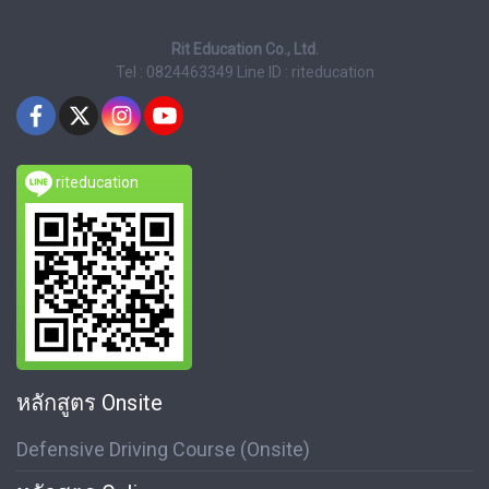
Rit Education Co., Ltd.
Tel : 0824463349
Line ID : riteducation
riteducation
หลักสูตร Onsite
Defensive Driving Course (Onsite)