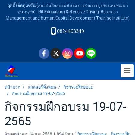
ฤทธิ์ เอ็ดดูเคชั่น
(สถาบันฝึกอบรมขับรถ การจัดการธุรกิจ และพํฒนา
ทุนมนุษย์) :
Rit Education
(
D
efensive Driving,
B
usiness
Management and
H
uman Capital Development Training Institute)
0824463349
หน้าแรก
แกลลอรี่ทั้งหมด
กิจกรรมฝึกอบรม
กิจกรรมฝึกอบรม 19-07-2565
กิจกรรมฝึกอบรม 19-07-
2565
อัพเดทล่าสุด: 14 ก.ค. 2568
|
894 ผู้ชม
|
กิจกรรมฝึกอบรม
,
กิจกรรมฝึก