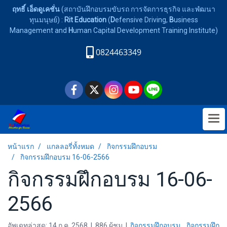
ฤทธิ์ เอ็ดดูเคชั่น
(สถาบันฝึกอบรมขับรถ การจัดการธุรกิจ และพํฒนา
ทุนมนุษย์) :
Rit Education
(
D
efensive Driving,
B
usiness
Management and
H
uman Capital Development Training Institute)
0824463349
หน้าแรก
แกลลอรี่ทั้งหมด
กิจกรรมฝึกอบรม
กิจกรรมฝึกอบรม 16-06-2566
กิจกรรมฝึกอบรม 16-06-
2566
อัพเดทล่าสุด: 14 ก.ค. 2568
|
886 ผู้ชม
|
กิจกรรมฝึกอบรม
,
กิจกรรมฝึก