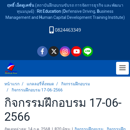
ฤทธิ์ เอ็ดดูเคชั่น
(สถาบันฝึกอบรมขับรถ การจัดการธุรกิจ และพํฒนา
ทุนมนุษย์) :
Rit Education
(
D
efensive Driving,
B
usiness
Management and
H
uman Capital Development Training Institute)
0824463349
หน้าแรก
แกลลอรี่ทั้งหมด
กิจกรรมฝึกอบรม
กิจกรรมฝึกอบรม 17-06-2566
กิจกรรมฝึกอบรม 17-06-
2566
อัพเดทล่าสุด: 14 ก.ค. 2568
|
820 ผู้ชม
|
กิจกรรมฝึกอบรม
,
กิจกรรมฝึก