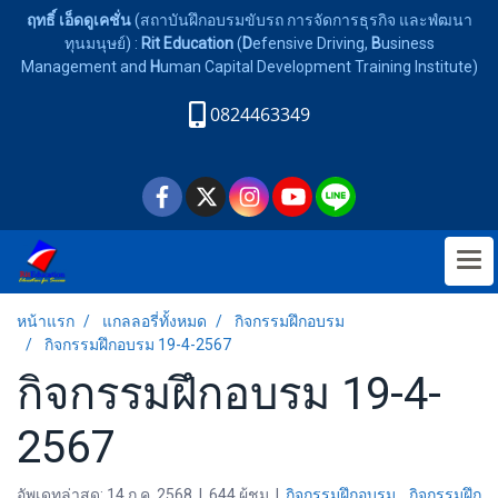
ฤทธิ์ เอ็ดดูเคชั่น
(สถาบันฝึกอบรมขับรถ การจัดการธุรกิจ และพํฒนา
ทุนมนุษย์) :
Rit Education
(
D
efensive Driving,
B
usiness
Management and
H
uman Capital Development Training Institute)
0824463349
หน้าแรก
แกลลอรี่ทั้งหมด
กิจกรรมฝึกอบรม
กิจกรรมฝึกอบรม 19-4-2567
กิจกรรมฝึกอบรม 19-4-
2567
อัพเดทล่าสุด: 14 ก.ค. 2568
|
644 ผู้ชม
|
กิจกรรมฝึกอบรม
,
กิจกรรมฝึก