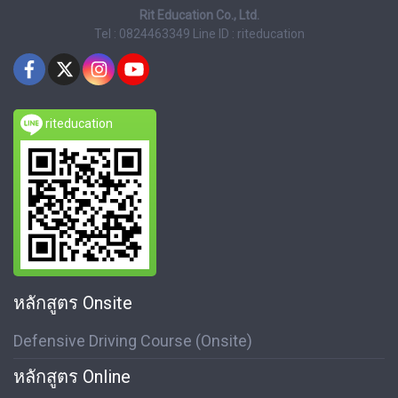
Rit Education Co., Ltd.
Tel : 0824463349
Line ID : riteducation
riteducation
หลักสูตร Onsite
Defensive Driving Course (Onsite)
หลักสูตร Online