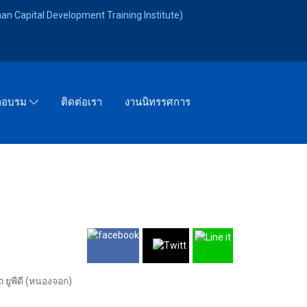
an Capital Development Training Institute)
ติดต่อเรา
งานนิทรรศการ
ึกอบรม
ยูพีดี (หนองจอก)