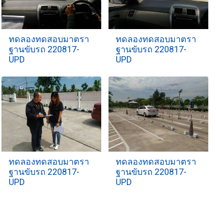
ทดลองทดสอบมาตรา
ทดลองทดสอบมาตรา
ฐานขับรถ 220817-
ฐานขับรถ 220817-
UPD
UPD
ทดลองทดสอบมาตรา
ทดลองทดสอบมาตรา
ฐานขับรถ 220817-
ฐานขับรถ 220817-
UPD
UPD