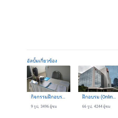
อัลบั้มเกี่ยวข้อง
กิจกรรมฝึกอบรม 8-04-2559
ฝึกอบรม (Online) 10-10-2563
9 รูป, 3496 ผู้ชม
66 รูป, 4244 ผู้ชม