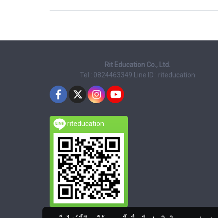
Rit Education Co., Ltd.
Tel : 0824463349
Line ID : riteducation
riteducation