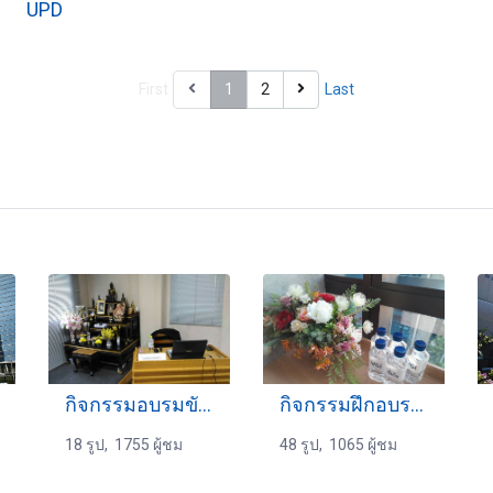
UPD
First
1
2
Last
กิจกรรมอบรมขับรถ 18-06-2560
กิจกรรมฝึกอบรม 20-3-2566
18 รูป, 1755 ผู้ชม
48 รูป, 1065 ผู้ชม