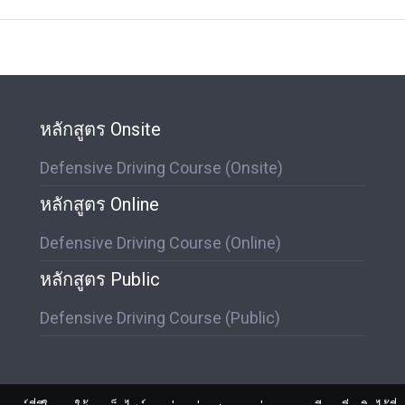
หลักสูตร Onsite
Defensive Driving Course (Onsite)
หลักสูตร Online
Defensive Driving Course (Online)
หลักสูตร Public
Defensive Driving Course (Public)