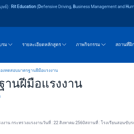
ษย์) :
Rit Education
(
D
efensive Driving,
B
usiness Management and
H
um
อบรม
รายละเอียดหลักสูตร
ภาพกิจกรรม
สถานที่ฝ
องทดสอบมาตรฐานฝีมือแรงงาน
านฝีมือแรงงาน
ม
งาน กระทรวงแรงงานวันที่ : 22 สิงหาคม 2560สถานที่ : โรงเรียนสอนขับรถ 