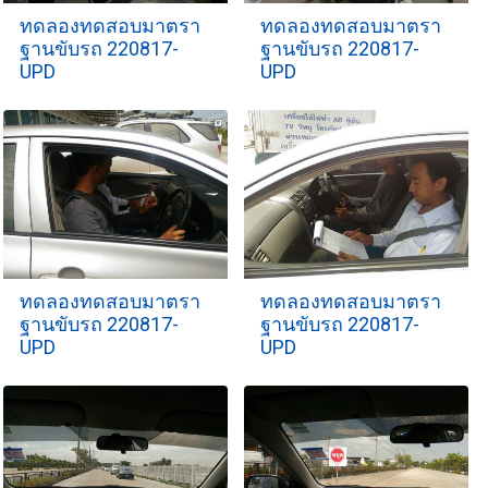
ทดลองทดสอบมาตรา
ทดลองทดสอบมาตรา
ฐานขับรถ 220817-
ฐานขับรถ 220817-
UPD
UPD
ทดลองทดสอบมาตรา
ทดลองทดสอบมาตรา
ฐานขับรถ 220817-
ฐานขับรถ 220817-
UPD
UPD