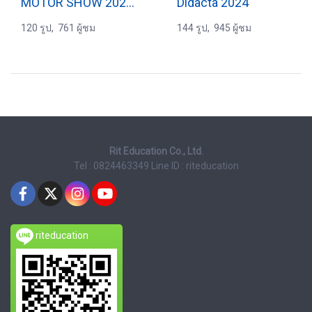
MOTOR SHOW 2025 (2)
Didacta 2024
120 รูป, 761 ผู้ชม
144 รูป, 945 ผู้ชม
Rit Education Co., Ltd.
Tel : 0824463349
Line ID : riteducation
riteducation