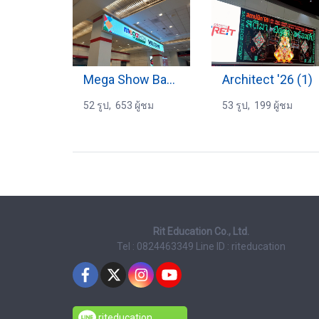
Mega Show Bangkok
Architect '26 (1)
52 รูป, 653 ผู้ชม
53 รูป, 199 ผู้ชม
Rit Education Co., Ltd.
Tel : 0824463349
Line ID : riteducation
riteducation