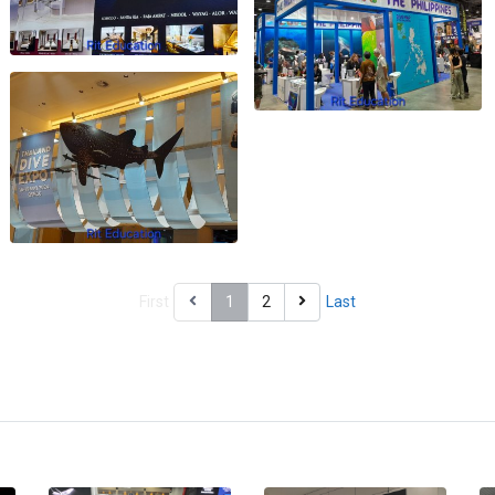
First
1
2
Last