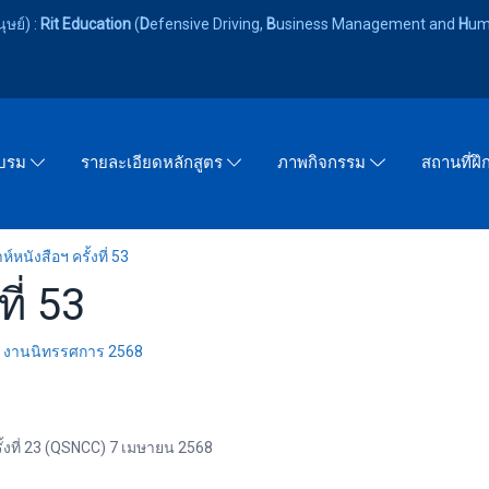
ษย์) :
Rit Education
(
D
efensive Driving,
B
usiness Management and
H
um
อบรม
รายละเอียดหลักสูตร
ภาพกิจกรรม
สถานที่ฝ
ห์หนังสือฯ ครั้งที่ 53
ี่ 53
,
งานนิทรรศการ 2568
รั้งที่ 23 (QSNCC) 7 เมษายน 2568