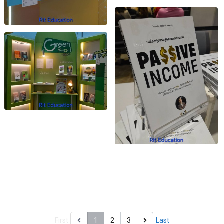
First
1
2
3
Last