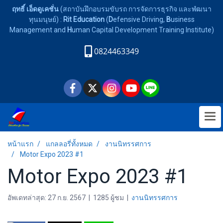
ฤทธิ์ เอ็ดดูเคชั่น
(สถาบันฝึกอบรมขับรถ การจัดการธุรกิจ และพํฒนา
ทุนมนุษย์) :
Rit Education
(
D
efensive Driving,
B
usiness
Management and
H
uman Capital Development Training Institute)
0824463349
หน้าแรก
แกลลอรี่ทั้งหมด
งานนิทรรศการ
Motor Expo 2023 #1
Motor Expo 2023 #1
อัพเดทล่าสุด: 27 ก.ย. 2567
|
1285 ผู้ชม
|
งานนิทรรศการ