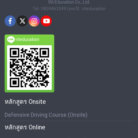
Rit Education Co., Ltd.
Tel : 0824463349
Line ID : riteducation
riteducation
หลักสูตร Onsite
Defensive Driving Course (Onsite)
หลักสูตร Online